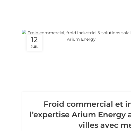
12
JUIL
Froid commercial et in
l’expertise Arium Energy a
villes avec me