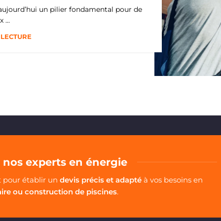
aujourd’hui un pilier fondamental pour de
...
 LECTURE
nos experts en énergie
pour établir un
devis précis et adapté
à vos besoins en
aire ou construction de piscines
.