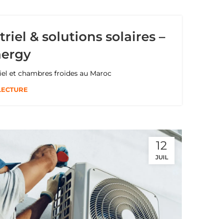
riel & solutions solaires –
nergy
riel et chambres froides au Maroc
LECTURE
12
JUIL