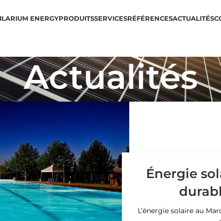
IL
ARIUM ENERGY
PRODUITS
SERVICES
RÉFÉRENCES
ACTUALITÉS
C
Actualités
Énergie sol
durab
L’énergie solaire au Ma