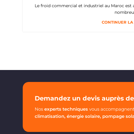
Le froid commercial et industriel au Maroc est 
nombreux 
CONTINUER LA
Demandez un devis auprès de 
Nos
experts techniques
vous accompagnent 
climatisation, énergie solaire, pompage sol