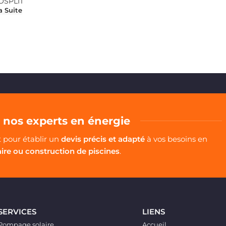
SPLIT
a Suite
nos experts en énergie
pour établir un
devis précis et adapté
à vos besoins en
aire ou construction de piscines
.
SERVICES
LIENS
Pompage solaire
Accueil