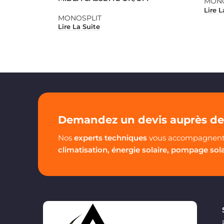
MONO
Lire L
MONOSPLIT
Lire La Suite
Demandez un devis auprès de 
Nos
experts techniques
vous accompagnent 
climatisation, énergie solaire, pompage sol