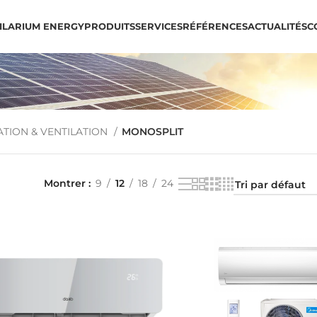
IL
ARIUM ENERGY
PRODUITS
SERVICES
RÉFÉRENCES
ACTUALITÉS
C
ATION & VENTILATION
MONOSPLIT
Montrer
9
12
18
24