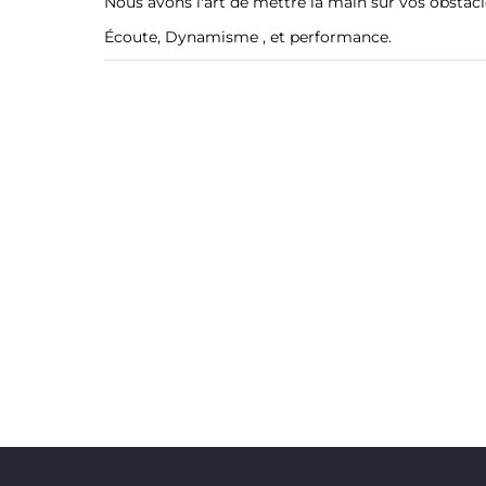
Nous avons l'art de mettre la main sur vos obstacl
Écoute, Dynamisme , et performance.