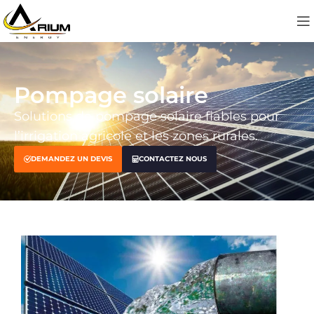
Pompage solaire
Solutions de pompage solaire fiables pour
l’irrigation agricole et les zones rurales.
DEMANDEZ UN DEVIS
CONTACTEZ NOUS