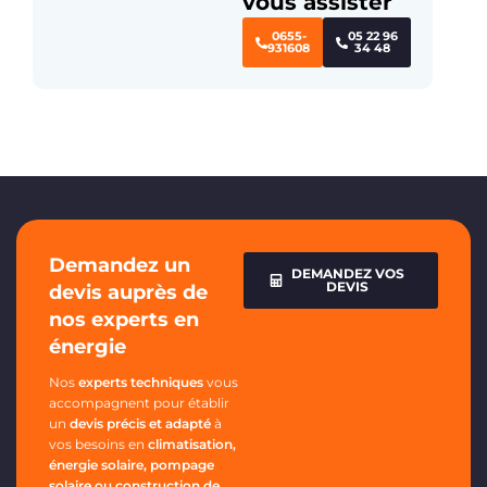
vous assister
0655-
05 22 96
931608
34 48
Demandez un
DEMANDEZ VOS
DEVIS
devis auprès de
nos experts en
énergie
Nos
experts techniques
vous
accompagnent pour établir
un
devis précis et adapté
à
vos besoins en
climatisation,
énergie solaire, pompage
solaire ou construction de