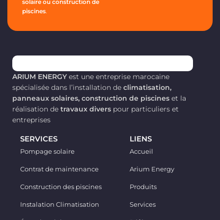
fiabilité.
performance selon les
solaire ou construction de
besoins. Équipé de
pieds
piscines
.
Fiche technique
réglables
, il offre une
installation flexible,
notamment dans les
tunnels
de réfrigération
.
ARIUM ENERGY
est une entreprise marocaine
spécialisée dans l’installation de
climatisation,
panneaux solaires, construction de piscines
et la
réalisation de
travaux divers
pour particuliers et
entreprises
SERVICES
LIENS
Pompage solaire
Accueil
Contrat de maintenance
Arium Energy
Construction des piscines
Produits
Instalation Climatisation
Services