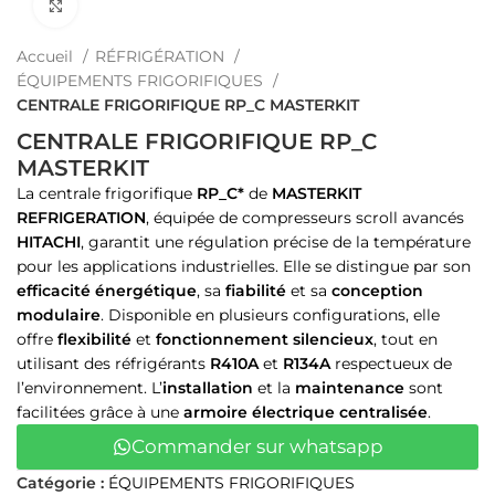
Cliquez pour agrandir
Accueil
RÉFRIGÉRATION
ÉQUIPEMENTS FRIGORIFIQUES
CENTRALE FRIGORIFIQUE RP_C MASTERKIT
CENTRALE FRIGORIFIQUE RP_C
MASTERKIT
La centrale frigorifique
RP_C*
de
MASTERKIT
REFRIGERATION
, équipée de compresseurs scroll avancés
HITACHI
, garantit une régulation précise de la température
pour les applications industrielles. Elle se distingue par son
efficacité énergétique
, sa
fiabilité
et sa
conception
modulaire
. Disponible en plusieurs configurations, elle
offre
flexibilité
et
fonctionnement silencieux
, tout en
utilisant des réfrigérants
R410A
et
R134A
respectueux de
l’environnement. L’
installation
et la
maintenance
sont
facilitées grâce à une
armoire électrique centralisée
.
Commander sur whatsapp
Catégorie :
ÉQUIPEMENTS FRIGORIFIQUES