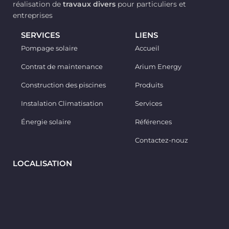
réalisation de
travaux divers
pour particuliers et
durée de vie prolongée
entreprises
(jusqu'à 12 ans) et une
grande stabilité
SERVICES
LIENS
thermique.
Pompage solaire
Accueil
Panneau Solaire
Monocristallin :
Panneau à
Contrat de maintenance
Arium Energy
haut rendement pour une
charge rapide, même en
Construction des piscines
Produits
conditions
d'ensoleillement modéré.
Instalation Climatisation
Services
Résistance aux
Énergie solaire
Références
Intempéries :
Boîtier
robuste avec protection
Contactez-nouz
IP65/66
, garantissant une
étanchéité parfaite contre
la pluie, la poussière et les
LOCALISATION
conditions climatiques
extrêmes du Maroc.
Système Intelligent :
Télécommande
multifonction incluse pour
gérer l'allumage