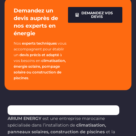
fiabilité grâce au projecteur
Demandez un
solaire
Blue Carbon 300W
.
DEMANDEZ VOS
DEVIS
devis auprès de
Conçu pour les
environnements exigeants,
nos experts en
ce système tout-en-un offre
énergie
un éclairage LED intense, une
installation simplifiée et une
Nos
experts techniques
vous
autonomie exceptionnelle,
accompagnent pour établir
sans aucun coût lié à votre
un
devis précis et adapté
à
facture d'électricité.
vos besoins en
climatisation,
Caractéristiques
énergie solaire, pompage
solaire ou construction de
Techniques :
piscines
.
Technologie LED Avancée :
Équipé de puces LED à
haute efficacité lumineuse
pour une clarté optimale
et une diffusion large.
Batterie LiFePO4 de
ARIUM ENERGY
est une entreprise marocaine
Nouvelle Génération :
La
spécialisée dans l’installation de
climatisation,
technologie Lithium Fer
panneaux solaires, construction de piscines
et la
Phosphate assure une